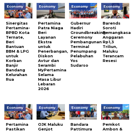
Economy
Economy
Economy
Economy
Sinergitas
Pertamina
Gubernur
Barends
Pertamina-
Patra Niaga
Hadiri
Soroti
BPBD Kota
Beri
Groundbreaking
Pemangkasa
Ternate,
Layanan
Ceremony
Anggaran
Beri
Ekstra
Pembangunan
Rp1,3
Bantuan
untuk
Terminal
Triliun,
BBM & LPG
Penerbangan,
Penumpang
Maluku
untuk
Diskon
Pelabuhan
Terancam
Korban
Avtur dan
Yos
Resesi
Banjir
Serambi
Sudarso
Bandang
MyPertamina
Kelurahan
Selama
Rua
Masa Libur
Lebaran
2026
Economy
Economy
Economy
Economy
Pertamina
OJK Maluku
Bandara
Pemkot
Pastikan
Genjot
Pattimura
Ambon &