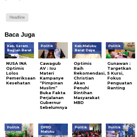
Headline
Baca Juga
Kab. Seram
Politik
Kab.Maluku
Politik
Bagian Barat
Barat Daya
NUSA INA
Cawagub
Optimis
Gunawan :
Optimis
AV : Isu
Raih
Targetkan
Lolos
Materi
Rekomendasi,
5 Kursi,
Pemeriksaan
Kampanye
Christian
Fokus
Kesehatan
“Pimpinan
Akan
Penguatan
Muslim”
Penuhi
Ranting
Buka Fakta
Rintihan
Perjalanan
Masyarakat
Gubernur
MBD
Sebelumnya
Politik
DPRD
Politik
Politik
Maluku