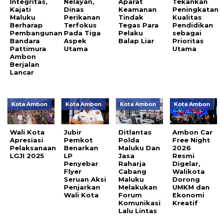
Integritas,
Nelayan,
Aparat
Tekankan
Kajati
Dinas
Keamanan
Peningkatan
Maluku
Perikanan
Tindak
Kualitas
Berharap
Terfokus
Tegas Para
Pendidikan
Pembangunan
Pada Tiga
Pelaku
sebagai
Bandara
Aspek
Balap Liar
Prioritas
Pattimura
Utama
Utama
Ambon
Berjalan
Lancar
Kota Ambon
Kota Ambon
Kota Ambon
Kota Ambon
Wali Kota
Jubir
Ditlantas
Ambon Car
Apresiasi
Pemkot
Polda
Free Night
Pelaksanaan
Benarkan
Maluku Dan
2026
LGJI 2025
LP
Jasa
Resmi
Penyebar
Raharja
Digelar,
Flyer
Cabang
Walikota
Seruan Aksi
Maluku
Dorong
Penjarkan
Melakukan
UMKM dan
Wali Kota
Forum
Ekonomi
Komunikasi
Kreatif
Lalu Lintas