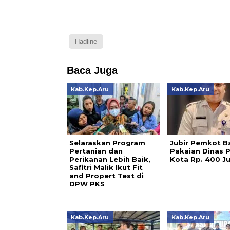
Hadline
Baca Juga
Kab.Kep.Aru
Kab.Kep.Aru
Selaraskan Program
Jubir Pemkot B
Pertanian dan
Pakaian Dinas P
Perikanan Lebih Baik,
Kota Rp. 400 J
Safitri Malik Ikut Fit
and Propert Test di
DPW PKS
Kab.Kep.Aru
Kab.Kep.Aru