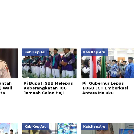
Kab.Kep.Aru
Kab.Kep.Aru
antah
Pj Bupati SBB Melepas
Pj. Gubernur Lepas
j Wali
Keberangkatan 106
1.068 JCH Emberkasi
uta
Jamaah Calon Haji
Antara Maluku
Kab.Kep.Aru
Kab.Kep.Aru