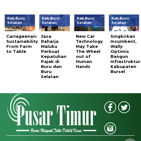
Kab.Buru
Kab.Buru
Kab.Buru
Kab.Buru
Selatan
Selatan
Selatan
Selatan
Carrageenan:
Jasa
New Car
Singkirkan
Sustainability
Raharja
Technology
Incumbent,
From Farm
Maluku
May Take
Wally
to Table
Perkuat
The Wheel
Optimis
Kepatuhan
out of
Bangun
Pajak di
Human
Infrastruktur
Buru dan
Hands
Kabupaten
Buru
Bursel
Selatan