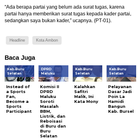
“Ada berapa partai yang belum ada surat tugas, karena
partai hanya memberikan surat tugas kepada kader partai,
sedangkan saya bukan kader,” ucapnya. (PT-01).
Headline
Kota Ambon
Baca Juga
Kab.Buru
DPRD
Kab.Buru
Kab.Buru
Selatan
Maluku
Selatan
Selatan
Instead of
Komisi II
Kalahkan
Pelayanan
a Sports
DPRD
Safitri
Dasar Jadi
Fan,
Maluku
Malik, Ini
Poin La
Become a
Soroti
Kata Mony
Hamidi
Sports
Masalah
Bangun
Participant
BBM,
Kab. Bursel
Listrik, dan
Reboisasi
di Buru dan
Buru
Selatan