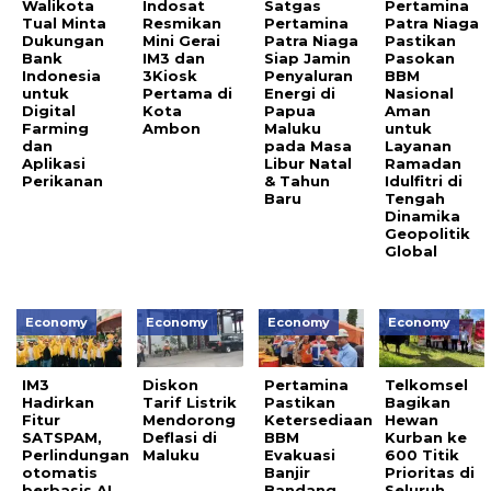
Walikota
Indosat
Satgas
Pertamina
Tual Minta
Resmikan
Pertamina
Patra Niaga
Dukungan
Mini Gerai
Patra Niaga
Pastikan
Bank
IM3 dan
Siap Jamin
Pasokan
Indonesia
3Kiosk
Penyaluran
BBM
untuk
Pertama di
Energi di
Nasional
Digital
Kota
Papua
Aman
Farming
Ambon
Maluku
untuk
dan
pada Masa
Layanan
Aplikasi
Libur Natal
Ramadan
Perikanan
& Tahun
Idulfitri di
Baru
Tengah
Dinamika
Geopolitik
Global
Economy
Economy
Economy
Economy
IM3
Diskon
Pertamina
Telkomsel
Hadirkan
Tarif Listrik
Pastikan
Bagikan
Fitur
Mendorong
Ketersediaan
Hewan
SATSPAM,
Deflasi di
BBM
Kurban ke
Perlindungan
Maluku
Evakuasi
600 Titik
otomatis
Banjir
Prioritas di
berbasis AI
Bandang
Seluruh