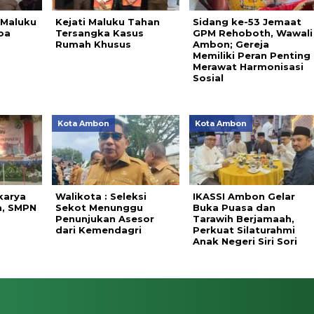
 Maluku
Kejati Maluku Tahan
Sidang ke-53 Jemaat
oa
Tersangka Kasus
GPM Rehoboth, Wawali
Rumah Khusus
Ambon; Gereja
Memiliki Peran Penting
Merawat Harmonisasi
Sosial
Kota Ambon
Kota Ambon
karya
Walikota : Seleksi
IKASSI Ambon Gelar
a, SMPN
Sekot Menunggu
Buka Puasa dan
Penunjukan Asesor
Tarawih Berjamaah,
dari Kemendagri
Perkuat Silaturahmi
Anak Negeri Siri Sori