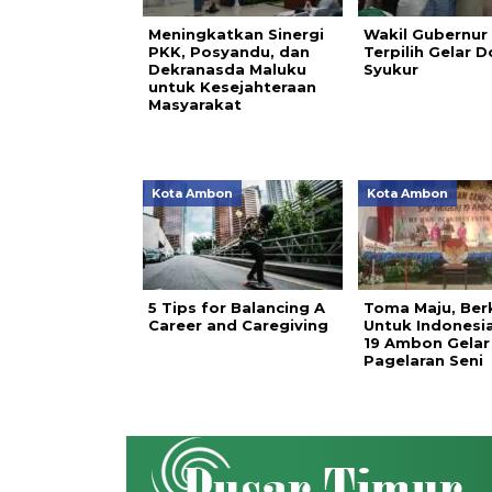
Meningkatkan Sinergi
Wakil Gubernur
PKK, Posyandu, dan
Terpilih Gelar D
Dekranasda Maluku
Syukur
untuk Kesejahteraan
Masyarakat
Kota Ambon
Kota Ambon
5 Tips for Balancing A
Toma Maju, Ber
Career and Caregiving
Untuk Indonesi
19 Ambon Gelar
Pagelaran Seni