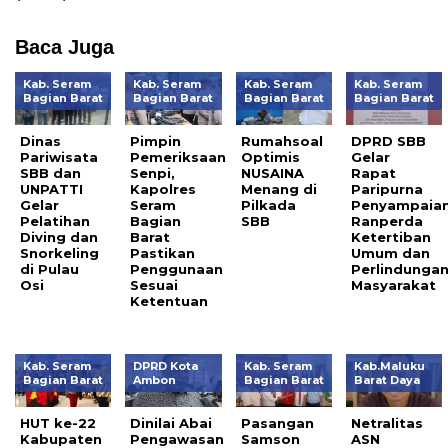
Baca Juga
Kab. Seram
Kab. Seram
Kab. Seram
Kab. Seram
Bagian Barat
Bagian Barat
Bagian Barat
Bagian Barat
Dinas
Pimpin
Rumahsoal
DPRD SBB
Pariwisata
Pemeriksaan
Optimis
Gelar
SBB dan
Senpi,
NUSAINA
Rapat
UNPATTI
Kapolres
Menang di
Paripurna
Gelar
Seram
Pilkada
Penyampaia
Pelatihan
Bagian
SBB
Ranperda
Diving dan
Barat
Ketertiban
Snorkeling
Pastikan
Umum dan
di Pulau
Penggunaan
Perlindunga
Osi
Sesuai
Masyarakat
Ketentuan
Kab. Seram
DPRD Kota
Kab. Seram
Kab.Maluku
Bagian Barat
Ambon
Bagian Barat
Barat Daya
HUT ke-22
Dinilai Abai
Pasangan
Netralitas
Kabupaten
Pengawasan
Samson
ASN