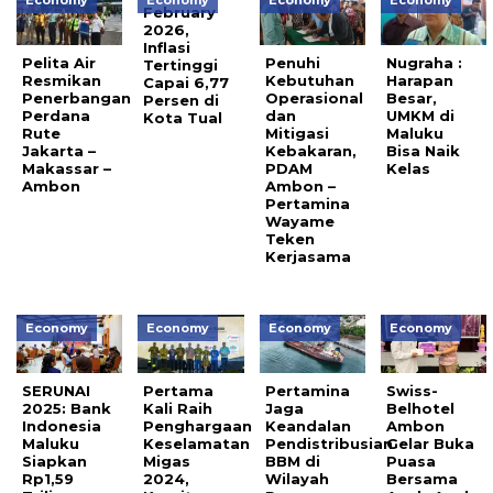
Economy
Economy
Economy
Economy
February
2026,
Inflasi
Pelita Air
Penuhi
Nugraha :
Tertinggi
Resmikan
Kebutuhan
Harapan
Capai 6,77
Penerbangan
Operasional
Besar,
Persen di
Perdana
dan
UMKM di
Kota Tual
Rute
Mitigasi
Maluku
Jakarta –
Kebakaran,
Bisa Naik
Makassar –
PDAM
Kelas
Ambon
Ambon –
Pertamina
Wayame
Teken
Kerjasama
Economy
Economy
Economy
Economy
SERUNAI
Pertama
Pertamina
Swiss-
2025: Bank
Kali Raih
Jaga
Belhotel
Indonesia
Penghargaan
Keandalan
Ambon
Maluku
Keselamatan
Pendistribusian
Gelar Buka
Siapkan
Migas
BBM di
Puasa
Rp1,59
2024,
Wilayah
Bersama