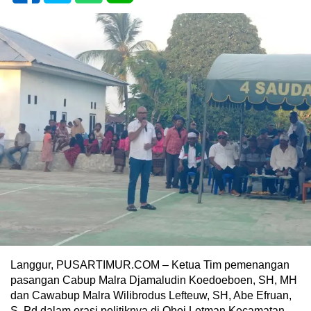
Langgur, PUSARTIMUR.COM – Ketua Tim pemenangan
pasangan Cabup Malra Djamaludin Koedoeboen, SH, MH
dan Cawabup Malra Wilibrodus Lefteuw, SH, Abe Efruan,
S. Pd dalam orasi politiknya di Ohoi Letman Kecamatan