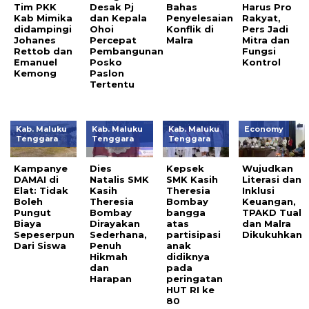
Tim PKK
Desak Pj
Bahas
Harus Pro
Kab Mimika
dan Kepala
Penyelesaian
Rakyat,
didampingi
Ohoi
Konflik di
Pers Jadi
Johanes
Percepat
Malra
Mitra dan
Rettob dan
Pembangunan
Fungsi
Emanuel
Posko
Kontrol
Kemong
Paslon
Tertentu
Kab. Maluku
Kab. Maluku
Kab. Maluku
Economy
Tenggara
Tenggara
Tenggara
Kampanye
Dies
Kepsek
Wujudkan
DAMAI di
Natalis SMK
SMK Kasih
Literasi dan
Elat: Tidak
Kasih
Theresia
Inklusi
Boleh
Theresia
Bombay
Keuangan,
Pungut
Bombay
bangga
TPAKD Tual
Biaya
Dirayakan
atas
dan Malra
Sepeserpun
Sederhana,
partisipasi
Dikukuhkan
Dari Siswa
Penuh
anak
Hikmah
didiknya
dan
pada
Harapan
peringatan
HUT RI ke
80