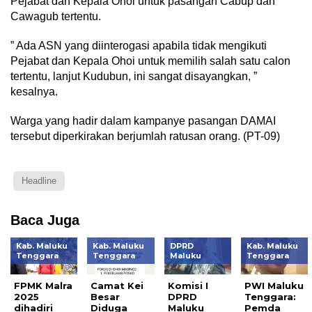
Pejabat dan Kepala Ohoi untuk pasangan Cabup dan
Cawagub tertentu.
” Ada ASN yang diinterogasi apabila tidak mengikuti
Pejabat dan Kepala Ohoi untuk memilih salah satu calon
tertentu, lanjut Kudubun, ini sangat disayangkan, ”
kesalnya.
Warga yang hadir dalam kampanye pasangan DAMAI
tersebut diperkirakan berjumlah ratusan orang. (PT-09)
Headline
Baca Juga
Kab. Maluku
Kab. Maluku
DPRD
Kab. Maluku
Tenggara
Tenggara
Maluku
Tenggara
FPMK Malra
Camat Kei
Komisi I
PWI Maluku
2025
Besar
DPRD
Tenggara:
dihadiri
Diduga
Maluku
Pemda