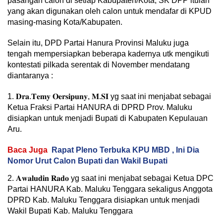
pasangan calon di setiap Kabupaten/Kota, SK DPP itulah
yang akan digunakan oleh calon untuk mendafar di KPUD
masing-masing Kota/Kabupaten.
Selain itu, DPD Partai Hanura Provinsi Maluku juga
tengah mempersiapkan beberapa kadernya utk mengikuti
kontestati pilkada serentak di November mendatang
diantaranya :
1. 𝐃𝐫𝐚.𝐓𝐞𝐦𝐲 𝐎𝐞𝐫𝐬𝐢𝐩𝐮𝐧𝐲, 𝐌.𝐒𝐈 yg saat ini menjabat sebagai
Ketua Fraksi Partai HANURA di DPRD Prov. Maluku
disiapkan untuk menjadi Bupati di Kabupaten Kepulauan
Aru.
Baca Juga
Rapat Pleno Terbuka KPU MBD , Ini Dia
Nomor Urut Calon Bupati dan Wakil Bupati
2. 𝐀𝐰𝐚𝐥𝐮𝐝𝐢𝐧 𝐑𝐚𝐝𝐨 yg saat ini menjabat sebagai Ketua DPC
Partai HANURA Kab. Maluku Tenggara sekaligus Anggota
DPRD Kab. Maluku Tenggara disiapkan untuk menjadi
Wakil Bupati Kab. Maluku Tenggara