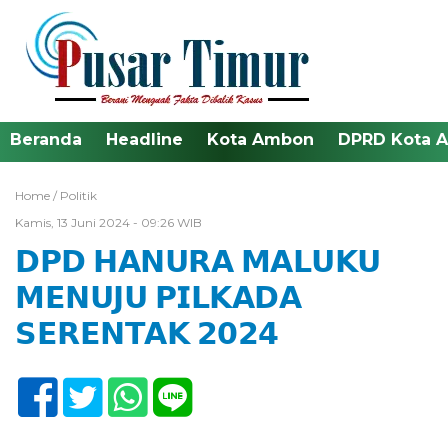
Beranda
Headline
Kota Ambon
DPRD Kota 
Home /
Politik
Kamis, 13 Juni 2024 - 09:26 WIB
𝗗𝗣𝗗 𝗛𝗔𝗡𝗨𝗥𝗔 𝗠𝗔𝗟𝗨𝗞𝗨
𝗠𝗘𝗡𝗨𝗝𝗨 𝗣𝗜𝗟𝗞𝗔𝗗𝗔
𝗦𝗘𝗥𝗘𝗡𝗧𝗔𝗞 𝟮𝟬𝟮𝟰