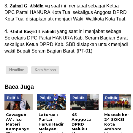
3. 𝐙𝐚𝐢𝐧𝐚𝐥 𝐆. 𝐀𝐛𝐢𝐝𝐢𝐧 yg saat ini menjabat sebagai Ketua
DPC Partai HANURA Kota Tual sekaligus Anggota DPRD
Kota Tual disiapkan utk menjadi Wakil Walikota Kota Tual.
4. 𝐀𝐛𝐝𝐮𝐥 𝐑𝐚𝐬𝐲𝐢𝐝 𝐋𝐢𝐬𝐚𝐡𝐨𝐥𝐢𝐭 yang saat ini menjabat sebagai
Sekretaris DPC Partai HANURA Kab. Seram Bagian Barat
sekaligus Ketua DPRD Kab. SBB disiapkan untuk menjadi
wakil Bupati Seram Bagian Barat. (PT-01)
Headline
Kota Ambon
Baca Juga
Politik
Politik
Politik
Politik
Cawagub
Laturua :
45
Muscab ke-
AV : Isu
Partai
Anggota
24 SOKSI
Materi
Harus Hadir
DPRD
Kota
Kampanye
Melayani
Maluku
Ambon: