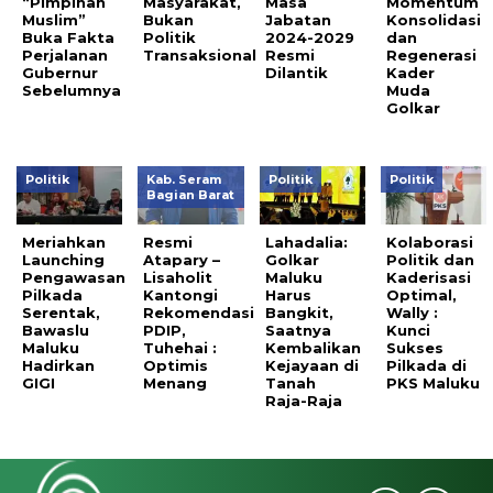
“Pimpinan
Masyarakat,
Masa
Momentum
Muslim”
Bukan
Jabatan
Konsolidasi
Buka Fakta
Politik
2024-2029
dan
Perjalanan
Transaksional
Resmi
Regenerasi
Gubernur
Dilantik
Kader
Sebelumnya
Muda
Golkar
Politik
Kab. Seram
Politik
Politik
Bagian Barat
Meriahkan
Resmi
Lahadalia:
Kolaborasi
Launching
Atapary –
Golkar
Politik dan
Pengawasan
Lisaholit
Maluku
Kaderisasi
Pilkada
Kantongi
Harus
Optimal,
Serentak,
Rekomendasi
Bangkit,
Wally :
Bawaslu
PDIP,
Saatnya
Kunci
Maluku
Tuhehai :
Kembalikan
Sukses
Hadirkan
Optimis
Kejayaan di
Pilkada di
GIGI
Menang
Tanah
PKS Maluku
Raja-Raja